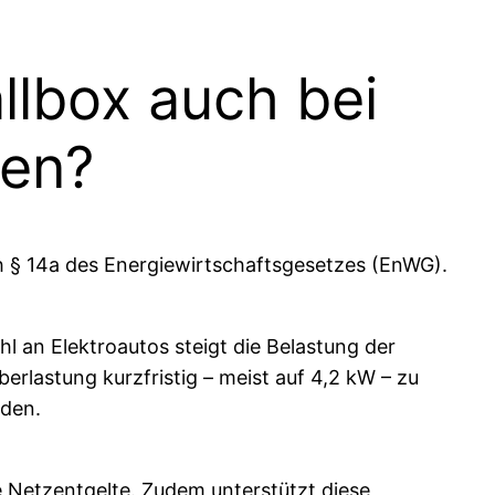
llbox auch bei
ben?
ch § 14a des Energiewirtschaftsgesetzes (EnWG).
l an Elektroautos steigt die Belastung der
erlastung kurzfristig – meist auf 4,2 kW – zu
rden.
re Netzentgelte. Zudem unterstützt diese