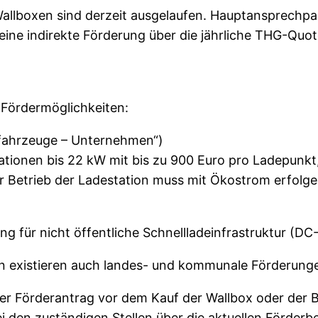
llboxen sind derzeit ausgelaufen. Hauptansprechpar
e indirekte Förderung über die jährliche THG-Quote
 Fördermöglichkeiten:
fahrzeuge – Unternehmen“)
tationen bis 22 kW mit bis zu 900 Euro pro Ladepunk
er Betrieb der Ladestation muss mit Ökostrom erfolge
ung für nicht öffentliche Schnellladeinfrastruktur (
 existieren auch landes- und kommunale Förderung
er Förderantrag vor dem Kauf der Wallbox oder der Be
i den zuständigen Stellen über die aktuellen Förder