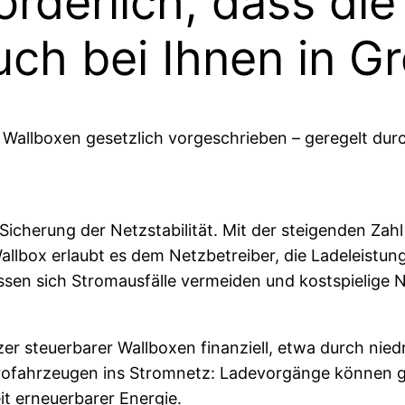
orderlich, dass die
auch bei Ihnen in G
n Wallboxen gesetzlich vorgeschrieben – geregelt dur
e Sicherung der Netzstabilität. Mit der steigenden Za
llbox erlaubt es dem Netzbetreiber, die Ladeleistung
assen sich Stromausfälle vermeiden und kostspielige
tzer steuerbarer Wallboxen finanziell, etwa durch nie
trofahrzeugen ins Stromnetz: Ladevorgänge können ge
t erneuerbarer Energie.